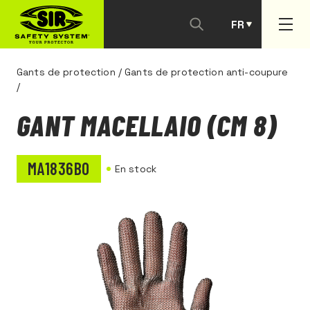
FR
PT
Gants de protection
/
Gants de protection anti-coupure
/
GANT MACELLAIO (CM 8)
MA1836B0
En stock