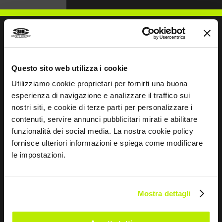
NOUS ÉCRIRE
Questo sito web utilizza i cookie
Utilizziamo cookie proprietari per fornirti una buona
esperienza di navigazione e analizzare il traffico sui
nostri siti, e cookie di terze parti per personalizzare i
contenuti, servire annunci pubblicitari mirati e abilitare
Restons en contact
funzionalità dei social media. La nostra cookie policy
fornisce ulteriori informazioni e spiega come modificare
Leave
le impostazioni.
this
field
blank
Mostra dettagli
*
J’ai lu la déclaration de confidentialité
en vertu de l’art. 13 du règlement UE 679/16.