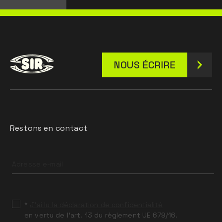
NOUS ÉCRIRE
Restons en contact
Leave
this
field
blank
*
J’ai lu la déclaration de confidentialité
en vertu de l’art. 13 du règlement UE 679/16.