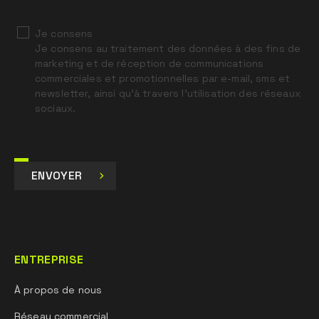
Je consens
Je consens au traitement des données à des fins de
marketing et de réception de communications
commerciales et promotionnelles par e-mail, sms et
newsletter, ainsi qu’à travers l’utilisation des réseaux
sociaux.
ENVOYER
ENTREPRISE
À propos de nous
Réseau commercial