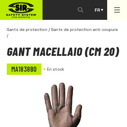
FR
PT
Gants de protection
/
Gants de protection anti-coupure
/
GANT MACELLAIO (CM 20)
MA1838B0
En stock