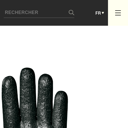
ES
FR
PT