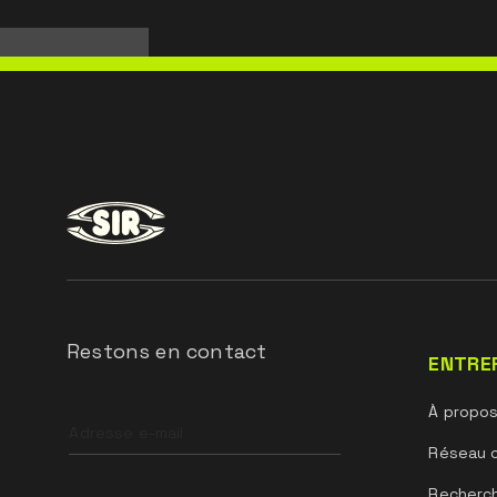
Restons en contact
ENTRE
Leave
À propo
this
field
Réseau 
blank
Recherc