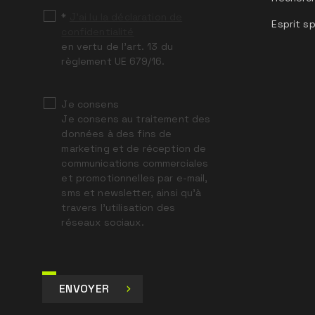
*
J’ai lu la déclaration de
Esprit sp
confidentialité
en vertu de l’art. 13 du
règlement UE 679/16.
Je consens
Je consens au traitement des
données à des fins de
marketing et de réception de
communications commerciales
et promotionnelles par e-mail,
sms et newsletter, ainsi qu’à
travers l’utilisation des
réseaux sociaux.
ENVOYER