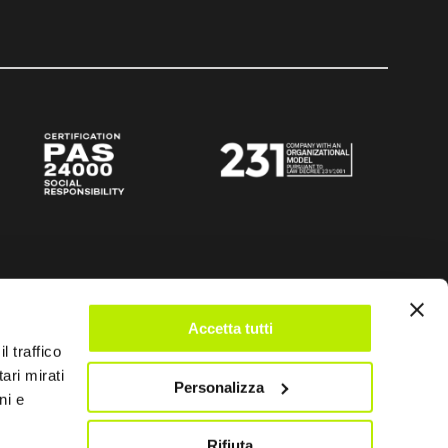
Accetta tutti
l traffico
ari mirati
Personalizza
ni e
Rifiuta