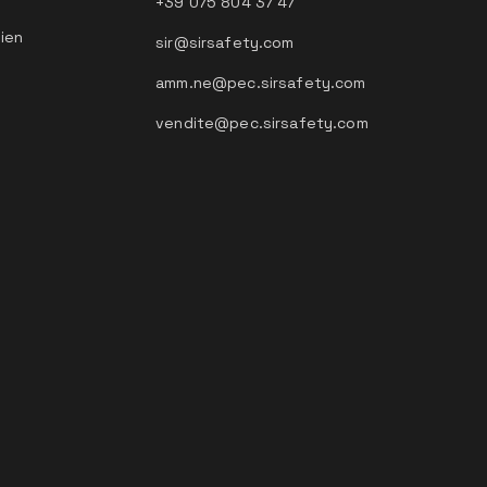
+39 075 804 37 47
tien
sir@sirsafety.com
amm.ne@pec.sirsafety.com
vendite@pec.sirsafety.com