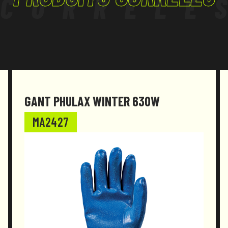
CORRÉLÉ
GANT PHULAX WINTER 630W
MA2427