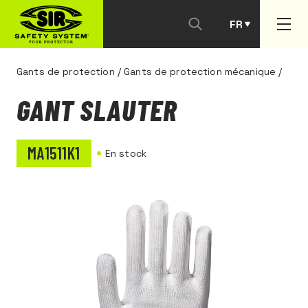
FR
PT
Gants de protection
/
Gants de protection mécanique
/
GANT SLAUTER
MA1511K1
En stock