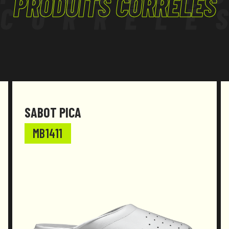
PRODUITS CORRÉLÉS
CORRÉLÉ
SABOT PICA
MB1411