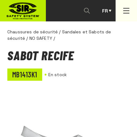
FR
PT
Chaussures de sécurité
/
Sandales et Sabots de
sécurité
/
NO SAFETY
/
SABOT RECIFE
MB1413K1
En stock