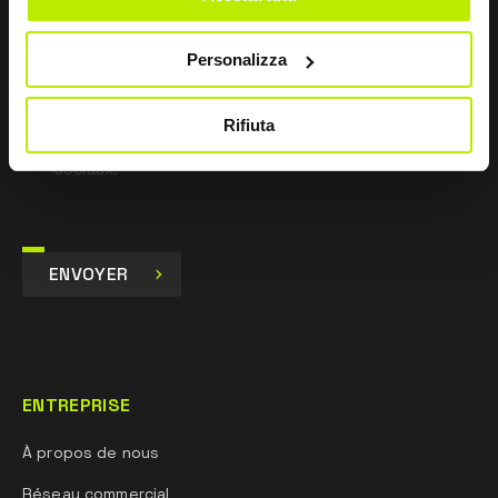
Je consens
Personalizza
Je consens au traitement des données à des fins de
marketing et de réception de communications
commerciales et promotionnelles par e-mail, sms et
Rifiuta
newsletter, ainsi qu’à travers l’utilisation des réseaux
sociaux.
ENVOYER
ENTREPRISE
À propos de nous
Réseau commercial