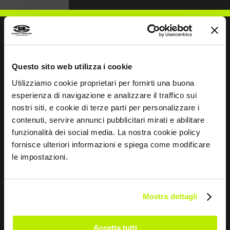
NOUS ÉCRIRE
Questo sito web utilizza i cookie
Utilizziamo cookie proprietari per fornirti una buona
esperienza di navigazione e analizzare il traffico sui
nostri siti, e cookie di terze parti per personalizzare i
contenuti, servire annunci pubblicitari mirati e abilitare
Restons en contact
funzionalità dei social media. La nostra cookie policy
fornisce ulteriori informazioni e spiega come modificare
Leave
le impostazioni.
this
field
blank
Mostra dettagli
*
J’ai lu la déclaration de confidentialité
en vertu de l’art. 13 du règlement UE 679/16.
Accetta tutti