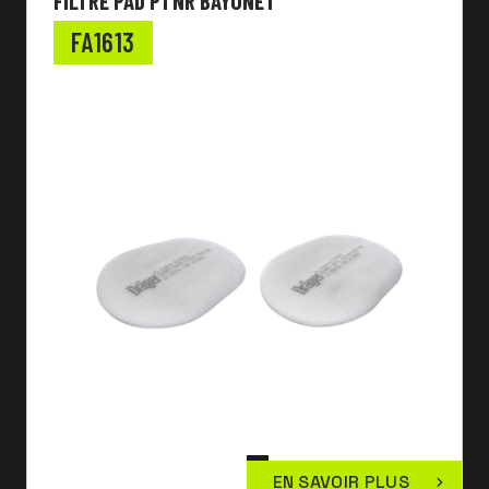
FILTRE PAD P1 NR BAYONET
FA1613
EN SAVOIR PLUS