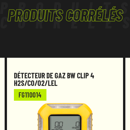
PRODUIT
PRODUITS CORRÉLÉS
CORRÉLÉ
DÉTECTEUR DE GAZ BW CLIP 4
H2S/CO/O2/LEL
FG110014