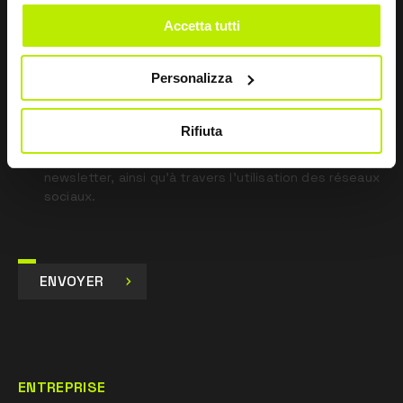
Accetta tutti
*
J’ai lu la déclaration de confidentialité
en vertu de l’art. 13 du règlement UE 679/16.
Personalizza
Je consens
Je consens au traitement des données à des fins de
Rifiuta
marketing et de réception de communications
commerciales et promotionnelles par e-mail, sms et
newsletter, ainsi qu’à travers l’utilisation des réseaux
sociaux.
ENVOYER
ENTREPRISE