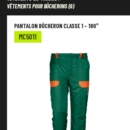
VÊTEMENTS POUR BÛCHERONS
(6)
Vêtements de travail
PANTALON BÛCHERON CLASSE 1 – 180°
EN Standard
MC5011
Couleur
Tissu
Fonction
Personnalisable
Manches