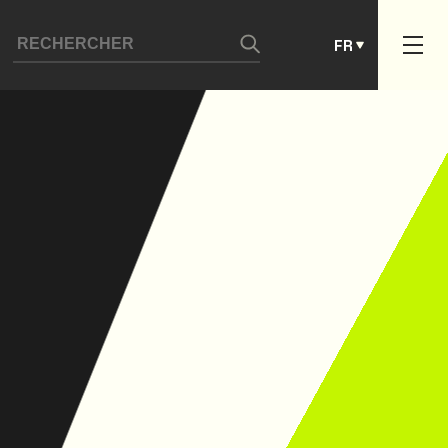
ES
FR
PT