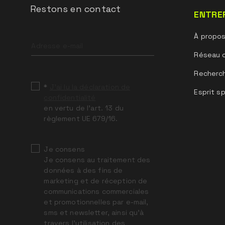
Restons en contact
ENTRE
Leave
À propo
this
field
Réseau 
blank
Recherc
*
J’ai lu la déclaration de
Esprit sp
confidentialité
en vertu de l’art. 13 du
règlement UE 679/16.
Je consens
Je consens au traitement des
données à des fins de
marketing et de réception de
communications commerciales
et promotionnelles par e-mail,
sms et newsletter, ainsi qu’à
travers l’utilisation des