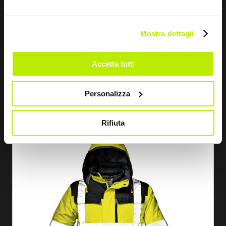
Mostra dettagli
EN SAVOIR PLUS
Accetta tutti
PARKA REGIMENTAL SPLIT
Personalizza
MC4116
Rifiuta