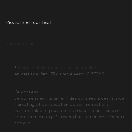
Restons en contact
Leave
this
field
blank
*
J’ai lu la déclaration de confidentialité
en vertu de l’art. 13 du règlement UE 679/16.
Je consens
Je consens au traitement des données à des fins de
marketing et de réception de communications
commerciales et promotionnelles par e-mail, sms et
newsletter, ainsi qu’à travers l’utilisation des réseaux
sociaux.