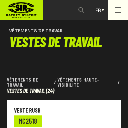
FR
NOUS CONTACTER
PT
VÊTEMENTS DE TRAVAIL
VESTES DE TRAVAIL
VÊTEMENTS DE
VÊTEMENTS HAUTE-
/
/
TRAVAIL
VISIBILITÉ
VESTES DE TRAVAIL
(24)
VESTE RUSH
MC2518