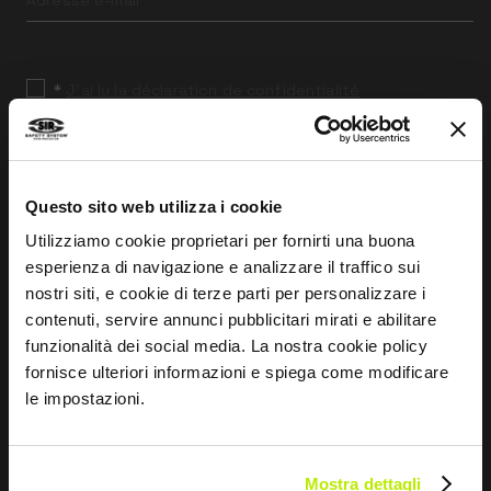
field
blank
*
J’ai lu la déclaration de confidentialité
en vertu de l’art. 13 du règlement UE 679/16.
Je consens
Je consens au traitement des données à des fins de
Questo sito web utilizza i cookie
marketing et de réception de communications
Utilizziamo cookie proprietari per fornirti una buona
commerciales et promotionnelles par e-mail, sms et
esperienza di navigazione e analizzare il traffico sui
newsletter, ainsi qu’à travers l’utilisation des réseaux
nostri siti, e cookie di terze parti per personalizzare i
sociaux.
contenuti, servire annunci pubblicitari mirati e abilitare
funzionalità dei social media. La nostra cookie policy
fornisce ulteriori informazioni e spiega come modificare
ENVOYER
le impostazioni.
Mostra dettagli