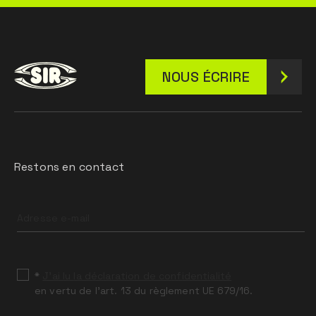
NOUS ÉCRIRE
Restons en contact
Leave
this
field
blank
*
J’ai lu la déclaration de confidentialité
en vertu de l’art. 13 du règlement UE 679/16.