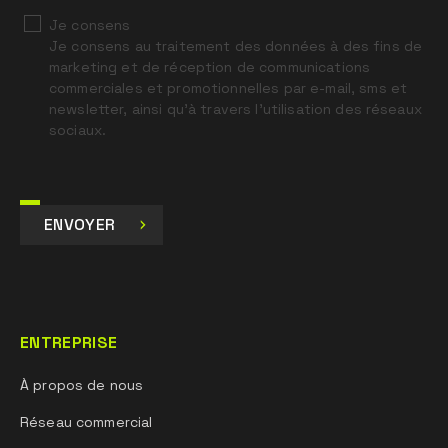
Je consens
Je consens au traitement des données à des fins de
marketing et de réception de communications
commerciales et promotionnelles par e-mail, sms et
newsletter, ainsi qu’à travers l’utilisation des réseaux
sociaux.
ENVOYER
ENTREPRISE
À propos de nous
Réseau commercial