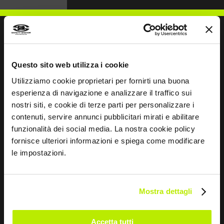
NOUS ÉCRIRE
Questo sito web utilizza i cookie
Utilizziamo cookie proprietari per fornirti una buona
esperienza di navigazione e analizzare il traffico sui
nostri siti, e cookie di terze parti per personalizzare i
contenuti, servire annunci pubblicitari mirati e abilitare
Restons en contact
funzionalità dei social media. La nostra cookie policy
fornisce ulteriori informazioni e spiega come modificare
Leave
le impostazioni.
this
field
blank
Mostra dettagli
*
J’ai lu la déclaration de confidentialité
en vertu de l’art. 13 du règlement UE 679/16.
Accetta tutti