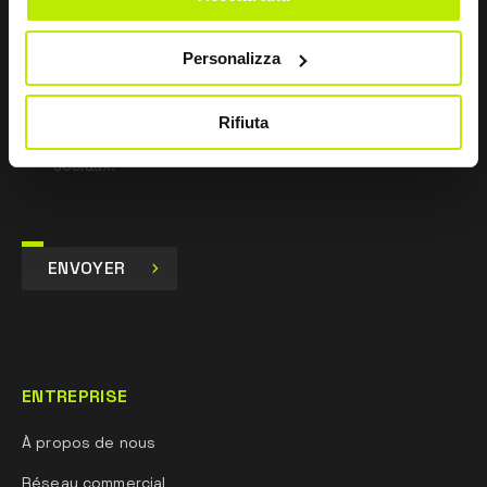
Je consens
Personalizza
Je consens au traitement des données à des fins de
marketing et de réception de communications
commerciales et promotionnelles par e-mail, sms et
Rifiuta
newsletter, ainsi qu’à travers l’utilisation des réseaux
sociaux.
ENVOYER
ENTREPRISE
À propos de nous
Réseau commercial