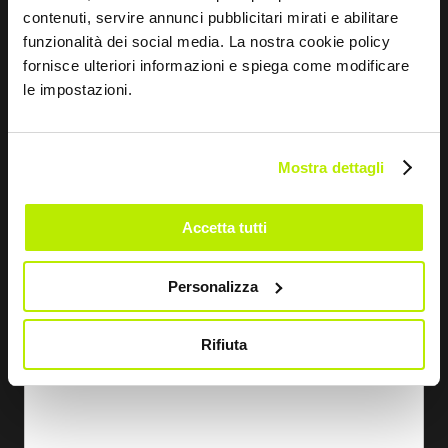
contenuti, servire annunci pubblicitari mirati e abilitare
EN SAVOIR PLUS
funzionalità dei social media. La nostra cookie policy
fornisce ulteriori informazioni e spiega come modificare
KIT DE CONNEXION SECONDAIRE
le impostazioni.
FA1918
Mostra dettagli
Accetta tutti
Personalizza
Rifiuta