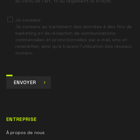
en vertu de l’art. 13 du règlement UE 679/16.
Je consens
Je consens au traitement des données à des fins de
marketing et de réception de communications
commerciales et promotionnelles par e-mail, sms et
newsletter, ainsi qu’à travers l’utilisation des réseaux
sociaux.
ENVOYER
ENTREPRISE
À propos de nous