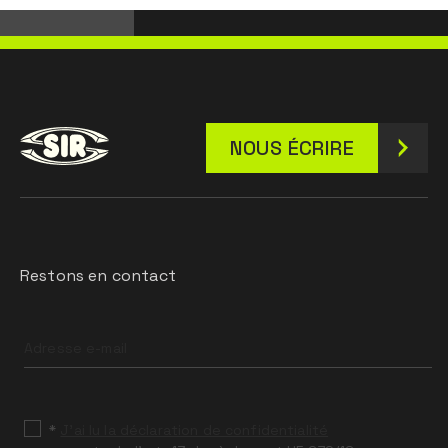
NOUS ÉCRIRE
Restons en contact
Leave
this
field
blank
*
J’ai lu la déclaration de confidentialité