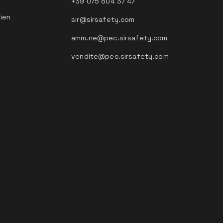
+39 075 804 37 47
tien
sir@sirsafety.com
amm.ne@pec.sirsafety.com
vendite@pec.sirsafety.com