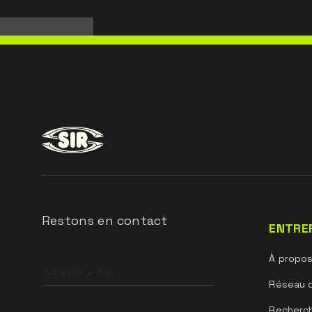
pour une protection et un confort supérieurs. 
réfléchissants
thermosoudés augmentent la visibilité de l'opé
améliorant ainsi
la sécurité pendant le travail. Les 7 poches le 
extrêmement
fonctionnel et pratique, permettant d'avoir to
de main
les outils et les objets indispensables pendant 
Le vêtement a été conçu pour se conformer a
Restons en contact
Règlement
ENTRE
(UE) 2016/425 et modifications ultérieures.
Leave
À propo
this
field
Réseau 
blank
Recherc