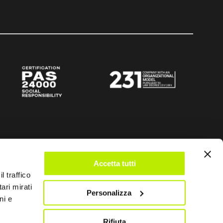
Accetta tutti
l traffico
ari mirati
Personalizza
ni e
Rifiuta