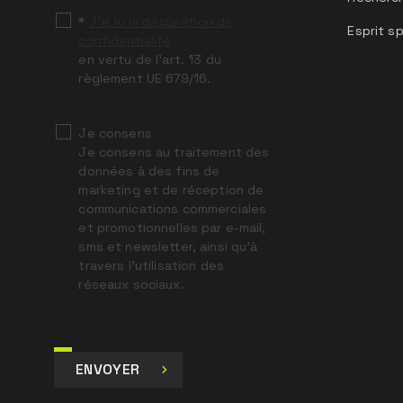
*
J’ai lu la déclaration de
Esprit sp
confidentialité
en vertu de l’art. 13 du
règlement UE 679/16.
Je consens
Je consens au traitement des
données à des fins de
marketing et de réception de
communications commerciales
et promotionnelles par e-mail,
sms et newsletter, ainsi qu’à
travers l’utilisation des
réseaux sociaux.
ENVOYER