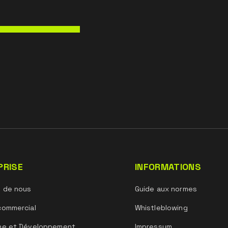
Les inserts
rateur,
rendent
ujours à portée
le travail.
uxexigences du
PRISE
INFORMATIONS
s de nous
Guide aux normes
commercial
Whistleblowing
he et Développement
Impressum