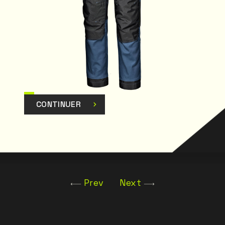
tement protection
ant sans
outures doubles
lité même dans
CONTINUER
 préformés
er l'ergonomie
 le pantalon
Prev
Next
confortables
ouillères assorties