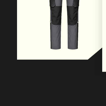
travail ; le tissu contribue à équilibrer parfai
et
confort, rendant le vêtement souple et respir
compromettre sa
robustesse et sa résistance mécanique. Les c
rabattues
garantissent la résistance, assurant la durabi
des
conditions d'utilisation intensive. Les genoux
contribuent à
optimiser la liberté de mouvement et à amélior
globale du
vêtement. Grâce aux poches pour genouillères,
permet à
l'opérateur d'adopter les positions les plus in
pendant le
travail, offrant la possibilité d'utiliser des gen