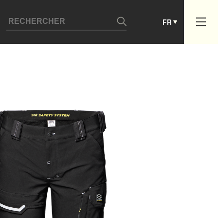
ES
FR
PT