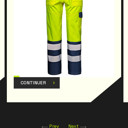
MC3619, MC3811, MC3813, MC3814, MC3815
CONTINUER
Prev
Next