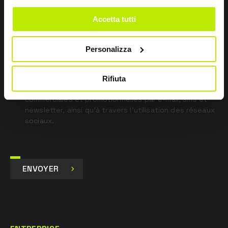
blank
Accetta tutti
*
J’ai lu la déclaration de confidentialité
en vertu de l’art. 13 du règlement UE 679/16.
Personalizza
Je consens
Je consens au traitement des données à des fins de
Rifiuta
marketing et de réception de communications
commerciales et promotionnelles par e-mail, sms et
newsletter, ainsi qu’à travers l’utilisation des réseaux
sociaux.
ENVOYER