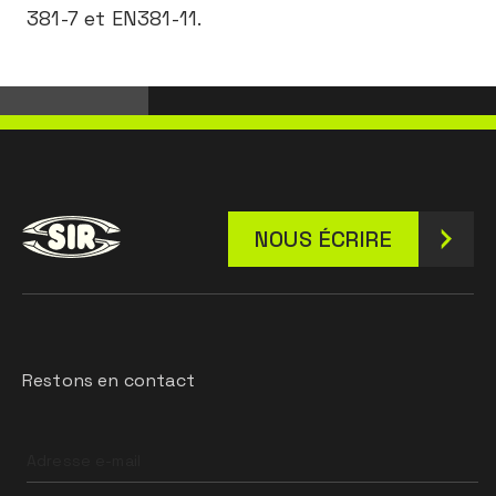
381-7 et EN381-11.
NOUS ÉCRIRE
Restons en contact
Leave
this
field