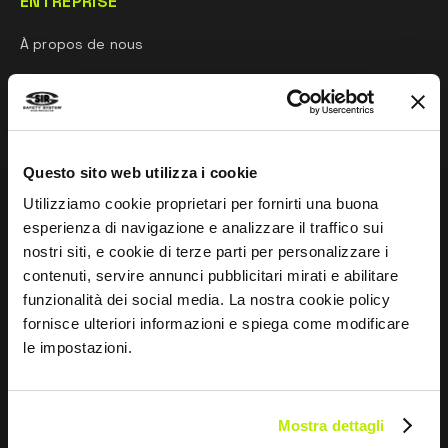
ENTREPRISE
À propos de nous
Réseau commercial
Recherche et Développement
Esprit sportif
Questo sito web utilizza i cookie
Utilizziamo cookie proprietari per fornirti una buona
esperienza di navigazione e analizzare il traffico sui
INFORMATIONS
nostri siti, e cookie di terze parti per personalizzare i
contenuti, servire annunci pubblicitari mirati e abilitare
Guide aux normes
funzionalità dei social media. La nostra cookie policy
Whistleblowing
fornisce ulteriori informazioni e spiega come modificare
le impostazioni.
Impressum
Guide aux tailles et entretien
Mostra dettagli