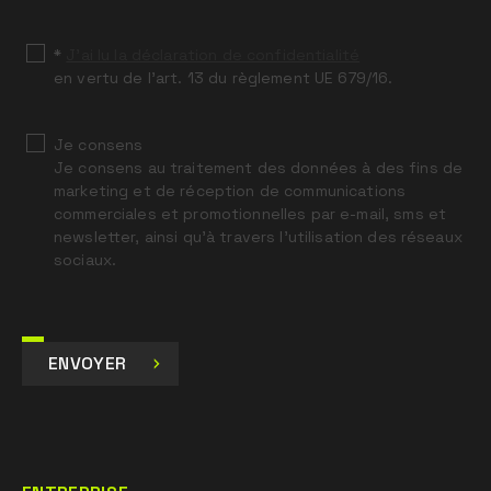
blank
*
J’ai lu la déclaration de confidentialité
en vertu de l’art. 13 du règlement UE 679/16.
Je consens
Je consens au traitement des données à des fins de
marketing et de réception de communications
commerciales et promotionnelles par e-mail, sms et
newsletter, ainsi qu’à travers l’utilisation des réseaux
sociaux.
ENVOYER