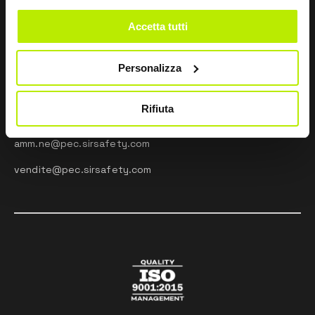
CONTACTEZ-NOUS
Accetta tutti
Via dei Fornaciai, 9, 06081 Assisi (PG) - Italia
+39 075 804 37 37
Personalizza
+39 075 804 37 47
Rifiuta
sir@sirsafety.com
amm.ne@pec.sirsafety.com
vendite@pec.sirsafety.com