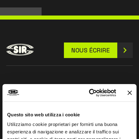
NOUS ÉCRIRE
Restons en contact
Leave
this
Questo sito web utilizza i cookie
field
blank
Utilizziamo cookie proprietari per fornirti una buona
esperienza di navigazione e analizzare il traffico sui
*
J’ai lu la déclaration de confidentialité