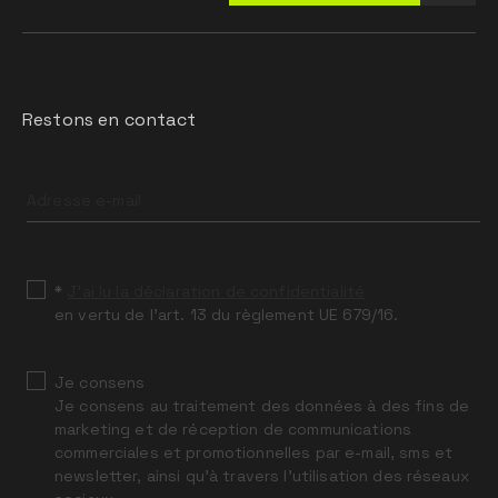
Restons en contact
Leave
this
field
blank
*
J’ai lu la déclaration de confidentialité
en vertu de l’art. 13 du règlement UE 679/16.
Je consens
Je consens au traitement des données à des fins de
marketing et de réception de communications
commerciales et promotionnelles par e-mail, sms et
newsletter, ainsi qu’à travers l’utilisation des réseaux