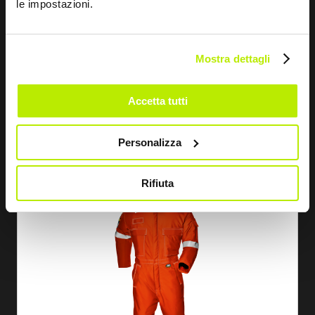
le impostazioni.
EN SAVOIR PLUS
Mostra dettagli
COMBINAISON HEAVY CARBOFLAME
Accetta tutti
MC5617
Personalizza
Rifiuta