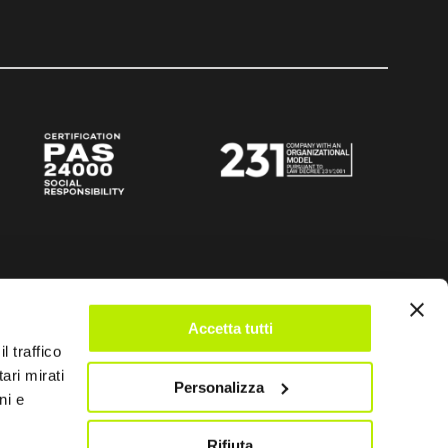
Accetta tutti
l traffico
ari mirati
Personalizza
ni e
Rifiuta