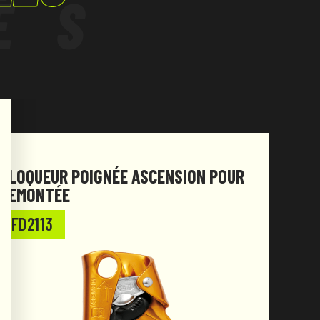
ÉS
BLOQUEUR POIGNÉE ASCENSION POUR
PÉDA
REMONTÉE
FD2
FD2113