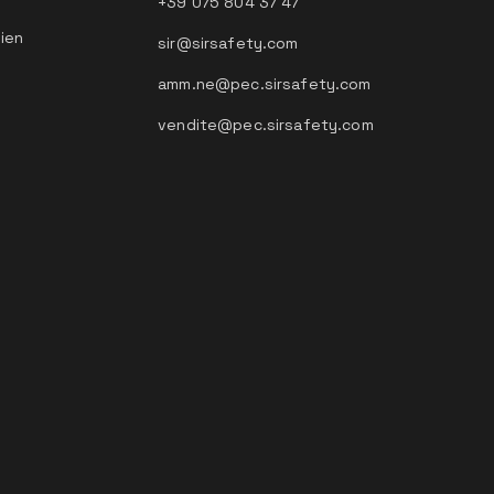
+39 075 804 37 47
tien
sir@sirsafety.com
amm.ne@pec.sirsafety.com
vendite@pec.sirsafety.com