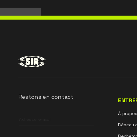
Restons en contact
ENTRE
Leave
À propo
this
field
Réseau 
blank
Recherc