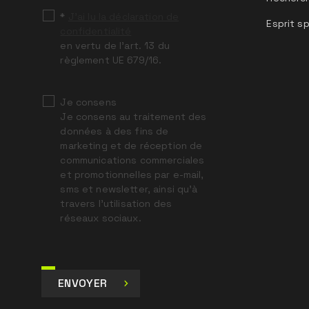
*
J’ai lu la déclaration de
Esprit sp
confidentialité
en vertu de l’art. 13 du
règlement UE 679/16.
Je consens
Je consens au traitement des
données à des fins de
marketing et de réception de
communications commerciales
et promotionnelles par e-mail,
sms et newsletter, ainsi qu’à
travers l’utilisation des
réseaux sociaux.
ENVOYER