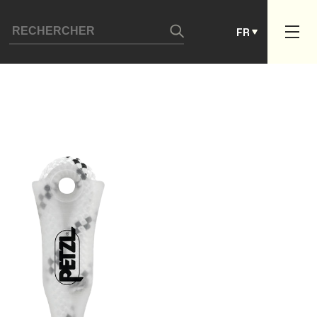
ES
FR
PT