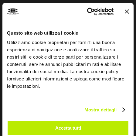
Esprit sportif
Questo sito web utilizza i cookie
INFORMATIONS
Utilizziamo cookie proprietari per fornirti una buona
Guide aux normes
esperienza di navigazione e analizzare il traffico sui
nostri siti, e cookie di terze parti per personalizzare i
Whistleblowing
contenuti, servire annunci pubblicitari mirati e abilitare
Impressum
funzionalità dei social media. La nostra cookie policy
fornisce ulteriori informazioni e spiega come modificare
Guide aux tailles et entretien
le impostazioni.
CONTACTEZ-NOUS
Mostra dettagli
Via dei Fornaciai, 9, 06081 Assisi (PG) - Italia
+39 075 804 37 37
Accetta tutti