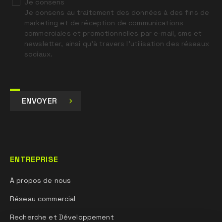
Je consens
Je consens au traitement des données à des fins de
marketing et de réception de communications
commerciales et promotionnelles par e-mail, sms et
newsletter, ainsi qu’à travers l’utilisation des réseaux
sociaux.
ENVOYER
ENTREPRISE
À propos de nous
Réseau commercial
Recherche et Développement