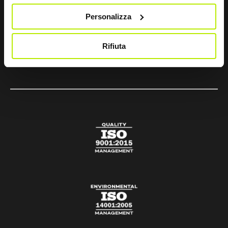
+39 075 804 37 47
Personalizza
sir@sirsafety.com
amm.ne@pec.sirsafety.com
Rifiuta
vendite@pec.sirsafety.com