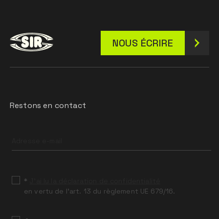
NOUS ÉCRIRE
Restons en contact
Leave
this
field
blank
*
J’ai lu la déclaration de confidentialité
en vertu de l’art. 13 du règlement UE 679/16.