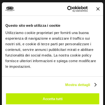
Esprit sportif
Questo sito web utilizza i cookie
INFORMATIONS
Utilizziamo cookie proprietari per fornirti una buona
Guide aux normes
esperienza di navigazione e analizzare il traffico sui
nostri siti, e cookie di terze parti per personalizzare i
Whistleblowing
contenuti, servire annunci pubblicitari mirati e abilitare
Impressum
funzionalità dei social media. La nostra cookie policy
fornisce ulteriori informazioni e spiega come modificare
Guide aux tailles et entretien
le impostazioni.
CONTACTEZ-NOUS
Mostra dettagli
Via dei Fornaciai, 9, 06081 Assisi (PG) - Italia
+39 075 804 37 37
Accetta tutti