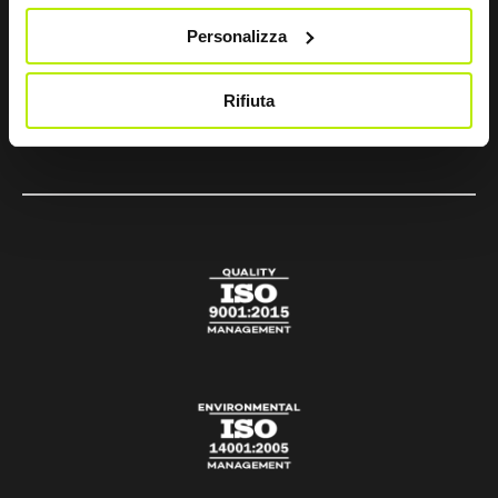
+39 075 804 37 47
Personalizza
sir@sirsafety.com
amm.ne@pec.sirsafety.com
Rifiuta
vendite@pec.sirsafety.com