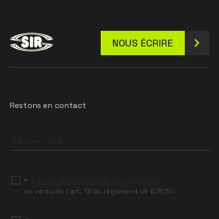
NOUS ÉCRIRE
Restons en contact
Leave
this
field
blank
*
J’ai lu la déclaration de confidentialité
en vertu de l’art. 13 du règlement UE 679/16.