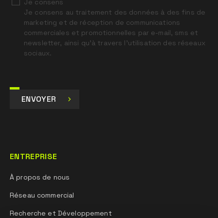
Je consens
Je consens au traitement des données à des fins de
marketing et de réception de communications
commerciales et promotionnelles par e-mail, sms et
newsletter, ainsi qu’à travers l’utilisation des réseaux
sociaux.
ENVOYER
ENTREPRISE
À propos de nous
Réseau commercial
Recherche et Développement