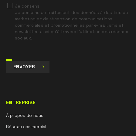
Je consens
Je consens au traitement des données à des fins de
marketing et de réception de communications
commerciales et promotionnelles par e-mail, sms et
newsletter, ainsi qu’à travers l’utilisation des réseaux
sociaux.
ENVOYER
ENTREPRISE
À propos de nous
Réseau commercial