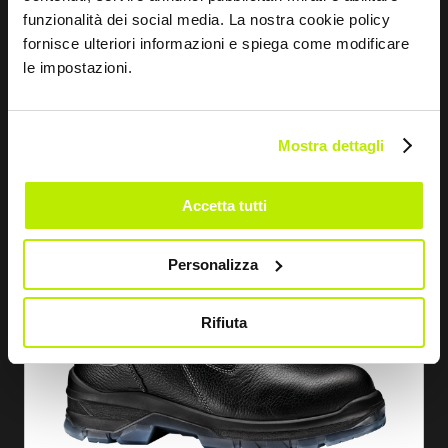
funzionalità dei social media. La nostra cookie policy
BOTTE NEW OVERCAP BSF PLUS
fornisce ulteriori informazioni e spiega come modificare
le impostazioni.
MB2814
Mostra dettagli
Accetta tutti
Personalizza
Rifiuta