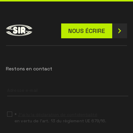
NOUS ÉCRIRE
Restons en contact
Leave
this
field
blank
*
J’ai lu la déclaration de confidentialité
en vertu de l’art. 13 du règlement UE 679/16.