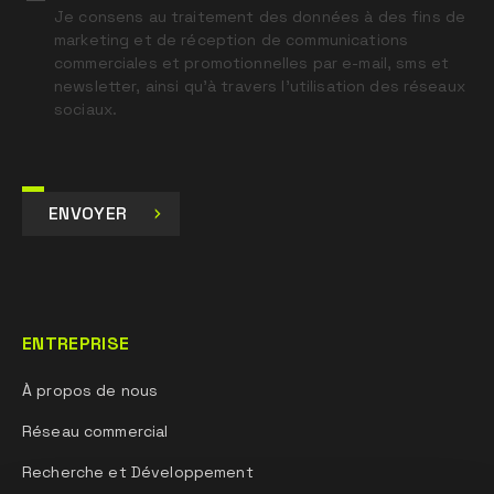
Je consens au traitement des données à des fins de
marketing et de réception de communications
commerciales et promotionnelles par e-mail, sms et
newsletter, ainsi qu’à travers l’utilisation des réseaux
sociaux.
ENVOYER
ENTREPRISE
À propos de nous
Réseau commercial
Recherche et Développement