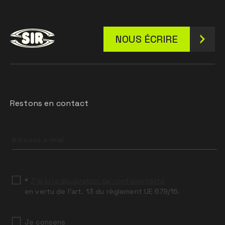
NOUS ÉCRIRE
Restons en contact
Leave
this
field
blank
*
J’ai lu la déclaration de confidentialité
en vertu de l’art. 13 du règlement UE 679/16.
Je consens