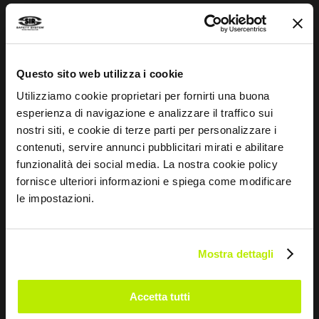
Esprit sportif
INFORMATIONS
Questo sito web utilizza i cookie
Utilizziamo cookie proprietari per fornirti una buona
Guide aux normes
esperienza di navigazione e analizzare il traffico sui
Whistleblowing
nostri siti, e cookie di terze parti per personalizzare i
contenuti, servire annunci pubblicitari mirati e abilitare
Impressum
funzionalità dei social media. La nostra cookie policy
Guide aux tailles et entretien
fornisce ulteriori informazioni e spiega come modificare
le impostazioni.
CONTACTEZ-NOUS
Mostra dettagli
Via dei Fornaciai, 9, 06081 Assisi (PG) - Italia
+39 075 804 37 37
Accetta tutti
+39 075 804 37 47