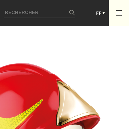
ES
FR
PT