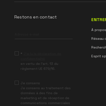
Les casques de la série VFR ont une durée de vi
sont
Restons en contact
ENTRE
stockés correctement.
Leave
À propo
Le produit a été conçu et fabriqué pour être 
this
field
règlement(UE)
Réseau 
blank
2016/425 tel que modifié.
Recherc
*
J’ai lu la déclaration de
Esprit sp
confidentialité
en vertu de l’art. 13 du
règlement UE 679/16.
Je consens
Je consens au traitement des
données à des fins de
marketing et de réception de
communications commerciales