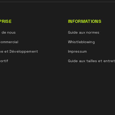
e de 12 ans s'ils
PRISE
INFORMATIONS
s de nous
Guide aux normes
conforme au
commercial
Whistleblowing
he et Développement
Impressum
ortif
Guide aux tailles et entre