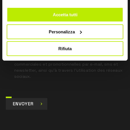
field
blank
Accetta tutti
*
J’ai lu la déclaration de confidentialité
en vertu de l’art. 13 du règlement UE 679/16.
Personalizza
Je consens
Rifiuta
Je consens au traitement des données à des fins de
marketing et de réception de communications
commerciales et promotionnelles par e-mail, sms et
newsletter, ainsi qu’à travers l’utilisation des réseaux
sociaux.
ENVOYER